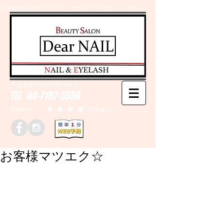
千葉県野田市のネイルサロン、まつげエクステはＤｅａｒＮAILへ
​N
AIL &
E
YELASH
千葉県野田市野田790-1
TEL
04-7197-5556
営業時間 10：00～20：00 (予約優先)
お客様マツエク☆