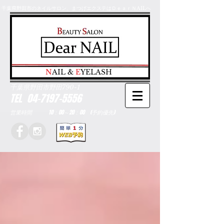
千葉県野田市のネイルサロン、まつげエクステはＤｅａｒＮAILへ
​N
AIL &
E
YELASH
千葉県野田市野田790-1
TEL
04-7197-5556
営業時間 10：00～20：00 (予約優先)