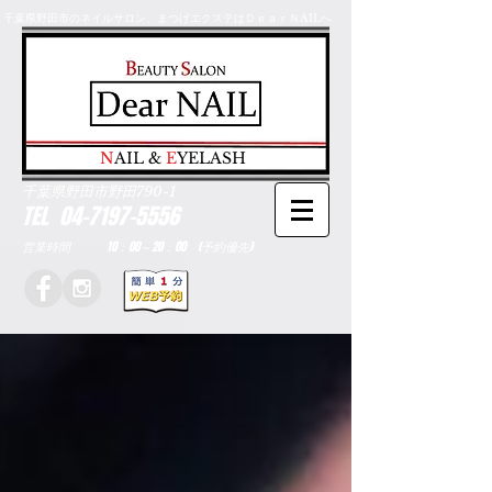
千葉県野田市のネイルサロン、まつげエクステはＤｅａｒＮAILへ
​N
AIL &
E
YELASH
千葉県野田市野田790-1
TEL
04-7197-5556
営業時間 10：00～20：00 (予約優先)