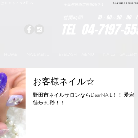
はＤｅａｒＮAILへ
ネイルサロン | まつげエクステ|ネ
千葉県野田市野田790-1
営業時間 10：00～20：00 (
TEL 04-7197-55
HOME
NAIL MENU
EYELASH MENU
NAILS GALLERY
お客様ネイル☆
野田市ネイルサロンならDearNAIL！！ 愛宕
徒歩30秒！！