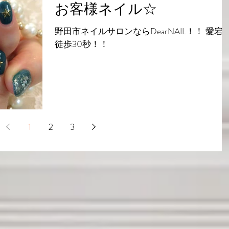
お客様ネイル☆
野田市ネイルサロンならDearNAIL！！ 愛宕
徒歩30秒！！
1
2
3