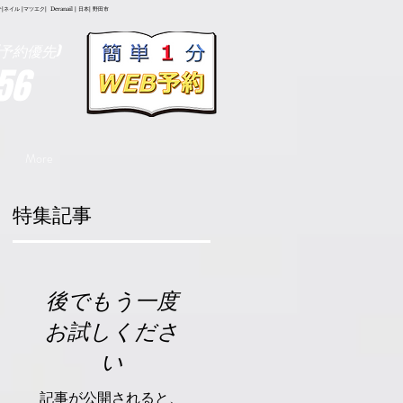
イル |マツエク| Deranail | 日本| 野田市
予約優先)
56
More
特集記事
駅
後でもう一度
お試しくださ
い
記事が公開されると、