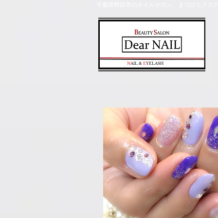
千葉県野田市のネイルサロン、まつげエクステ
​N
AIL &
E
YELASH