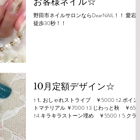
お客様ネイル☆
野田市ネイルサロンならDearNAIL！！ 愛宕
徒歩30秒！！
10月定額デザイン☆
↑⒈.おしゃれストライプ ￥5000 ↑2.ポイン
トマテリアル ￥7000 ↑3.じわっと秋 ￥650
↑4.キラキラストーン埋め ￥5500 ↑ 5.クラ
ック ￥7500 ↑6.レオパード ￥7000 ↑7.シ
ャイニー ￥6800 ↑8.レトロ ￥5500...