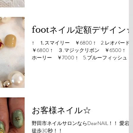
footネイル定額デザイン
↑ ⒈スマイリー ￥6800 ↑ 2.レオパー
￥6800 ↑ ３.マジックリボン ￥6500 ↑ 4
ホーリー ￥7000 ↑ 5.ブルーフィッシュ
￥7500 ↑ 6.白べっ甲 ￥7500 ↑ 7.ホリデ
イ ￥7000 ↑ 8.インディアン ￥6500...
お客様ネイル☆
野田市ネイルサロンならDearNAIL！！ 愛宕
徒歩30秒！！