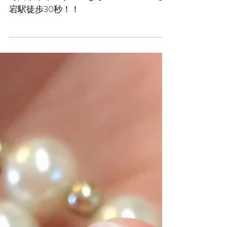
お客様ネイル☆
野田市ネイルサロンならDearNAIL！！ 愛
宕駅徒歩30秒！！