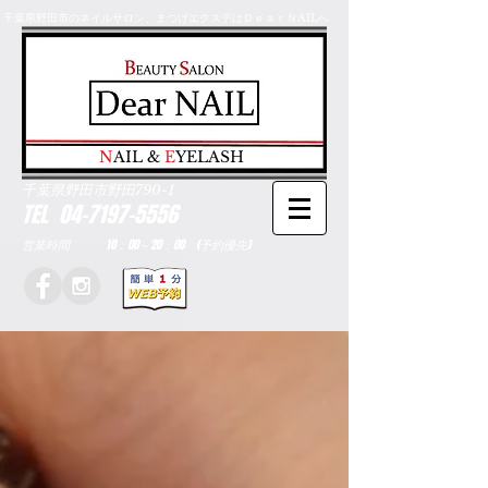
千葉県野田市のネイルサロン、まつげエクステはＤｅａｒＮAILへ
​N
AIL &
E
YELASH
千葉県野田市野田790-1
TEL
04-7197-5556
営業時間 10：00～20：00 (予約優先)