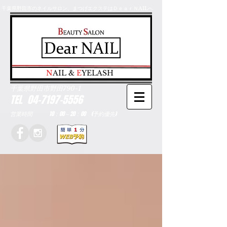
千葉県野田市のネイルサロン、まつげエクステはＤｅａｒＮAILへ
​N
AIL &
E
YELASH
千葉県野田市野田790-1
TEL
04-7197-5556
営業時間 10：00～20：00 (予約優先)