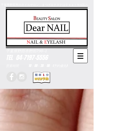
千葉県野田市のネイルサロン、まつげエクステはＤｅａｒＮAILへ
​N
AIL &
E
YELASH
千葉県野田市野田790-1
TEL
04-7197-5556
営業時間 10：00～20：00 (予約優先)