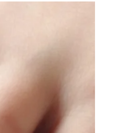
お客様ネイル☆
野田市ネイルサロンならDearNAIL！！ 愛
宕駅徒歩30秒！！