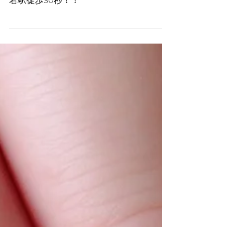
お客様ネイル☆
野田市ネイルサロンならDearNAIL！！ 愛
宕駅徒歩30秒！！