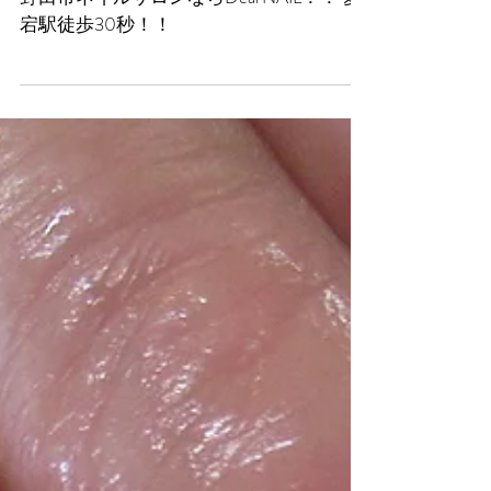
お客様ネイル☆
野田市ネイルサロンならDearNAIL！！ 愛
宕駅徒歩30秒！！