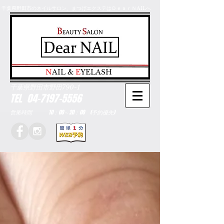
千葉県野田市のネイルサロン、まつげエクステはＤｅａｒＮAILへ
​N
AIL &
E
YELASH
千葉県野田市野田790-1
TEL
04-7197-5556
営業時間 10：00～20：00 (予約優先)