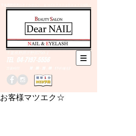
千葉県野田市のネイルサロン、まつげエクステはＤｅａｒＮAILへ
​N
AIL &
E
YELASH
千葉県野田市野田790-1
TEL
04-7197-5556
営業時間 10：00～20：00 (予約優先)
お客様マツエク☆