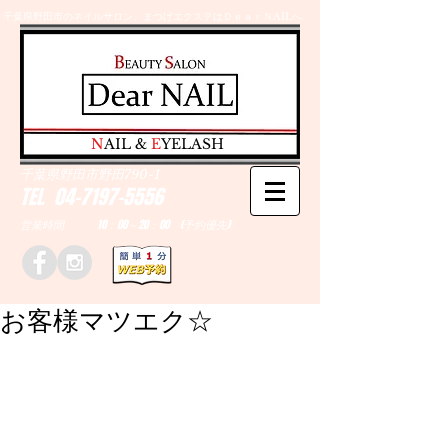
千葉県野田市のネイルサロン、まつげエクステはＤｅａｒＮAILへ
​N
AIL &
E
YELASH
千葉県野田市野田790-1
TEL
04-7197-5556
営業時間 10：00～20：00 (予約優先)
お客様マツエク☆