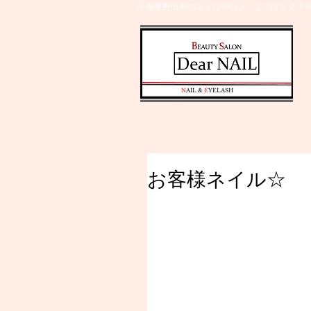
千葉県野田市のネイルサロン、まつげエクステ
​N
AIL &
E
YELASH
お客様ネイル☆