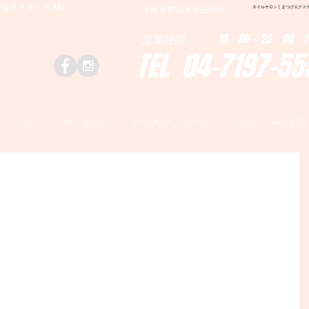
はＤｅａｒＮAILへ
ネイルサロン | まつげエクステ|ネ
千葉県野田市野田790-1
営業時間 10：00～20：00 (
TEL 04-7197-55
HOME
NAIL MENU
EYELASH MENU
NAILS GALLERY