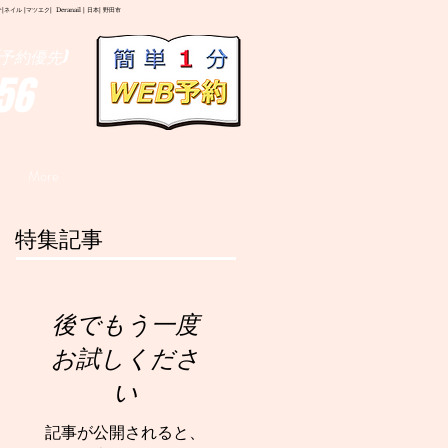
イル |マツエク| Deranail | 日本| 野田市
予約優先)
56
More
特集記事
後でもう一度
お試しくださ
い
記事が公開されると、