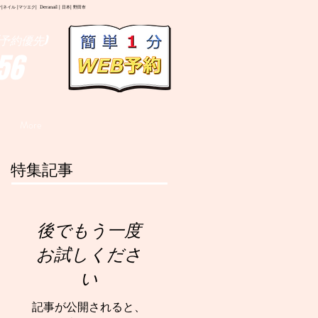
イル |マツエク| Deranail | 日本| 野田市
予約優先)
56
More
特集記事
後でもう一度
お試しくださ
い
記事が公開されると、