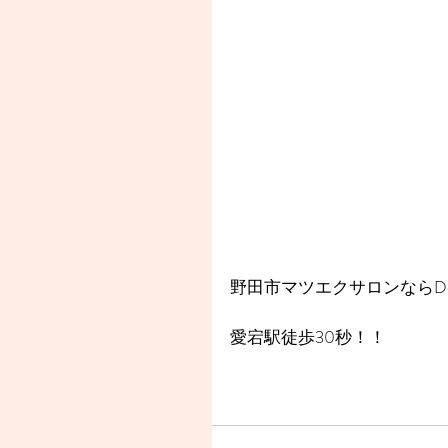
野田市マツエクサロンならDea
愛宕駅徒歩30秒！！