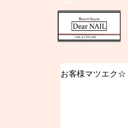
千葉県野田市のネイルサロン、まつげエクステ
​N
AIL &
E
YELASH
お客様マツエク☆