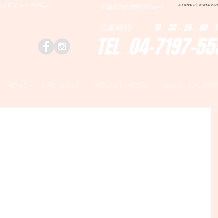
はＤｅａｒＮAILへ
ネイルサロン | まつげエクステ|ネ
千葉県野田市野田790-1
営業時間 10：00～20：00 (
TEL 04-7197-55
HOME
NAIL MENU
EYELASH MENU
NAILS GALLERY