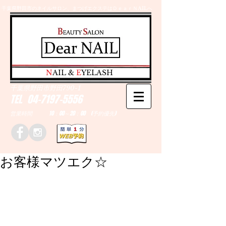
千葉県野田市のネイルサロン、まつげエクステはＤｅａｒＮAILへ
​N
AIL &
E
YELASH
千葉県野田市野田790-1
TEL
04-7197-5556
営業時間 10：00～20：00 (予約優先)
お客様マツエク☆