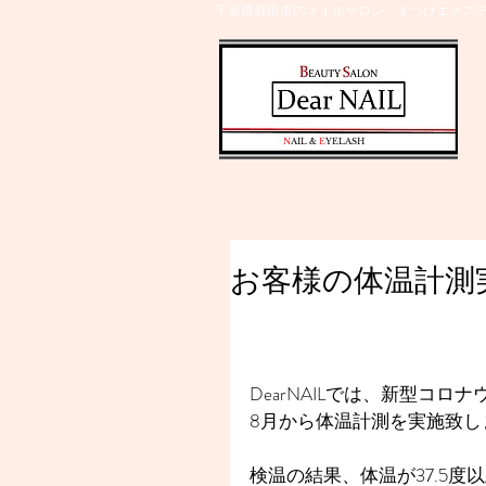
千葉県野田市のネイルサロン、まつげエクステ
​N
AIL &
E
YELASH
お客様の体温計測
DearNAILでは、新型コ
8月から体温計測を実施致し
検温の結果、体温が37.5度