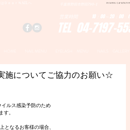
はＤｅａｒＮAILへ
ネイルサロン | まつげエクステ|ネ
千葉県野田市野田790-1
営業時間 10：00～20：00 (
TEL 04-7197-55
HOME
NAIL MENU
EYELASH MENU
NAILS GALLERY
実施についてご協力のお願い☆
ロナウイルス感染予防のため
ます。
以上となるお客様の場合、