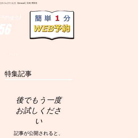
イル |マツエク| Deranail | 日本| 野田市
予約優先)
56
More
特集記事
後でもう一度
お試しくださ
い
記事が公開されると、