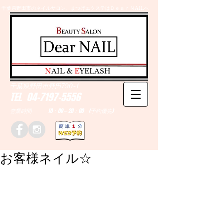
千葉県野田市のネイルサロン、まつげエクステはＤｅａｒＮAILへ
​N
AIL &
E
YELASH
千葉県野田市野田790-1
TEL
04-7197-5556
営業時間 10：00～20：00 (予約優先)
お客様ネイル☆