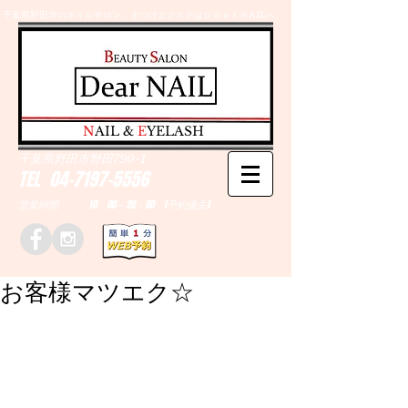
千葉県野田市のネイルサロン、まつげエクステはＤｅａｒＮAILへ
​N
AIL &
E
YELASH
千葉県野田市野田790-1
TEL
04-7197-5556
営業時間 10：00～20：00 (予約優先)
お客様マツエク☆