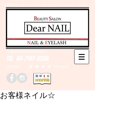
千葉県野田市のネイルサロン、まつげエクステはＤｅａｒＮAILへ
​N
AIL &
E
YELASH
千葉県野田市野田790-1
TEL
04-7197-5556
営業時間 10：00～20：00 (予約優先)
お客様ネイル☆