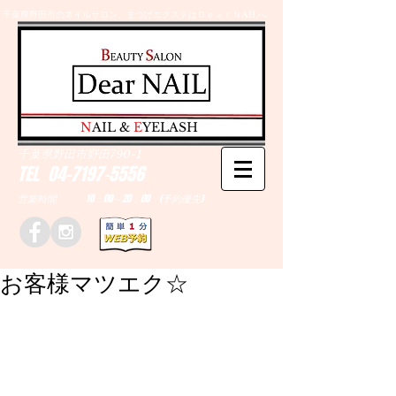
千葉県野田市のネイルサロン、まつげエクステはＤｅａｒＮAILへ
​N
AIL &
E
YELASH
千葉県野田市野田790-1
TEL
04-7197-5556
営業時間 10：00～20：00 (予約優先)
お客様マツエク☆