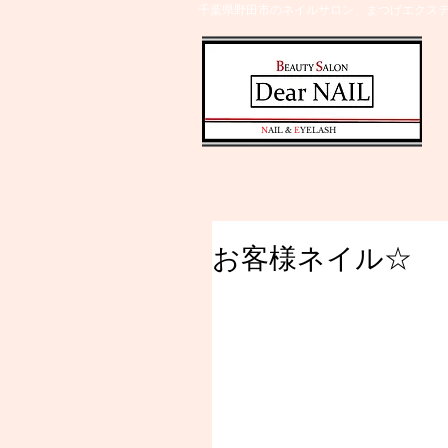
千葉県野田市のネイルサロン、まつげエクステ
​N
AIL &
E
YELASH
お客様ネイル☆