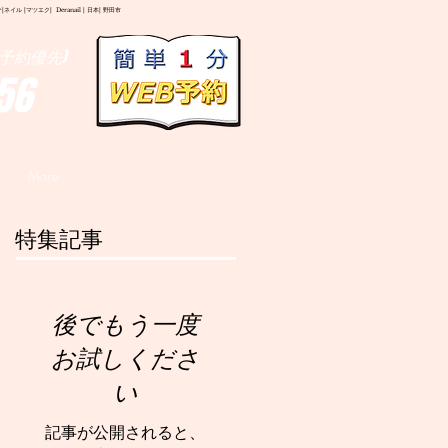
イル |マツエク| Deranail | 日本| 野田市
予約優先)
56
More
特集記事
後でもう一度
お試しくださ
い
記事が公開されると、