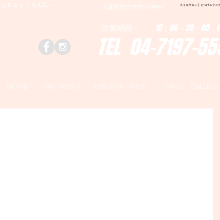
はＤｅａｒＮAILへ
ネイルサロン | まつげエクステ|ネ
千葉県野田市野田790-1
営業時間 10：00～20：00 (
TEL 04-7197-55
HOME
NAIL MENU
EYELASH MENU
NAILS GALLERY