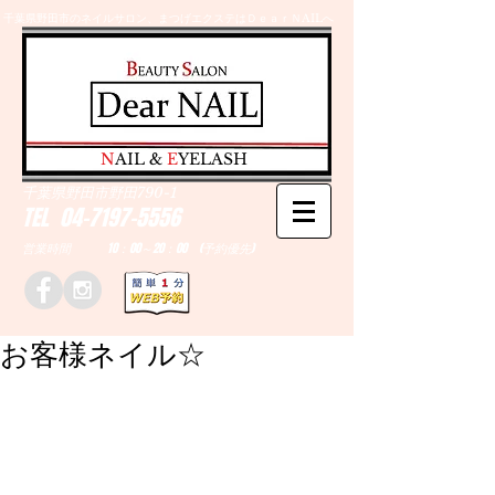
千葉県野田市のネイルサロン、まつげエクステはＤｅａｒＮAILへ
​N
AIL &
E
YELASH
千葉県野田市野田790-1
TEL
04-7197-5556
営業時間 10：00～20：00 (予約優先)
お客様ネイル☆