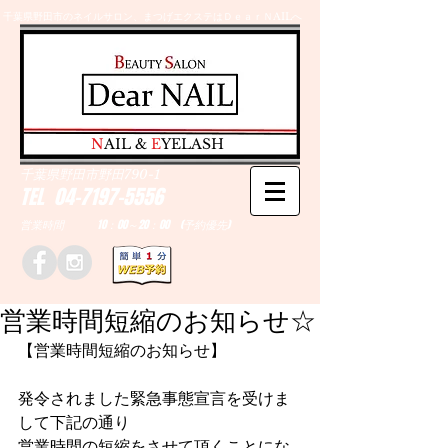
千葉県野田市のネイルサロン、まつげエクステはＤｅａｒＮAILへ
​N
AIL &
E
YELASH
千葉県野田市野田790-1
TEL
04-7197-5556
営業時間 10：00～20：00 (予約優先)
営業時間短縮のお知らせ☆
【営業時間短縮のお知らせ】
発令されました緊急事態宣言を受けま
して下記の通り
営業時間の短縮をさせて頂くことにな