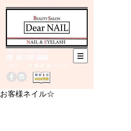
千葉県野田市のネイルサロン、まつげエクステはＤｅａｒＮAILへ
​N
AIL &
E
YELASH
千葉県野田市野田790-1
TEL
04-7197-5556
営業時間 10：00～20：00 (予約優先)
お客様ネイル☆