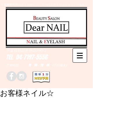
千葉県野田市のネイルサロン、まつげエクステはＤｅａｒＮAILへ
​N
AIL &
E
YELASH
千葉県野田市野田790-1
TEL
04-7197-5556
営業時間 10：00～20：00 (予約優先)
お客様ネイル☆