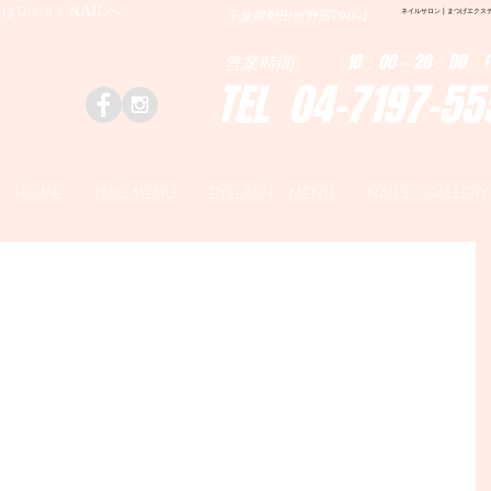
はＤｅａｒＮAILへ
ネイルサロン | まつげエクステ|ネ
千葉県野田市野田790-1
営業時間 10：00～20：00 (
TEL 04-7197-55
HOME
NAIL MENU
EYELASH MENU
NAILS GALLERY