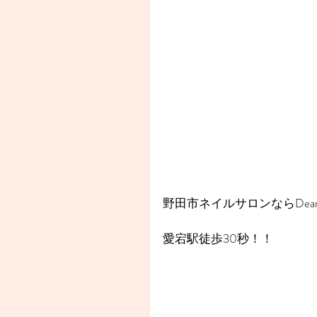
野田市ネイルサロンならDear
愛宕駅徒歩30秒！！