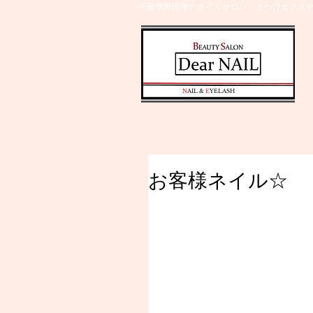
千葉県野田市のネイルサロン、まつげエクステ
​N
AIL &
E
YELASH
お客様ネイル☆