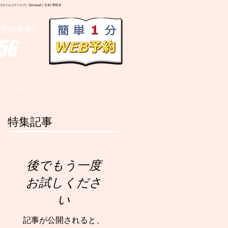
イル |マツエク| Deranail | 日本| 野田市
予約優先)
56
More
特集記事
後でもう一度
お試しくださ
い
記事が公開されると、