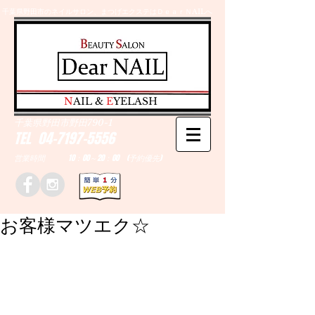
千葉県野田市のネイルサロン、まつげエクステはＤｅａｒＮAILへ
​N
AIL &
E
YELASH
千葉県野田市野田790-1
TEL
04-7197-5556
営業時間 10：00～20：00 (予約優先)
お客様マツエク☆