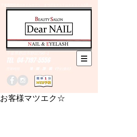
千葉県野田市のネイルサロン、まつげエクステはＤｅａｒＮAILへ
​N
AIL &
E
YELASH
千葉県野田市野田790-1
TEL
04-7197-5556
営業時間 10：00～20：00 (予約優先)
お客様マツエク☆