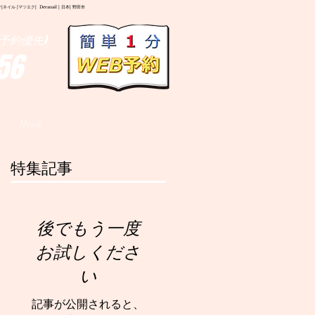
イル |マツエク| Deranail | 日本| 野田市
予約優先)
56
More
特集記事
後でもう一度
お試しくださ
い
記事が公開されると、