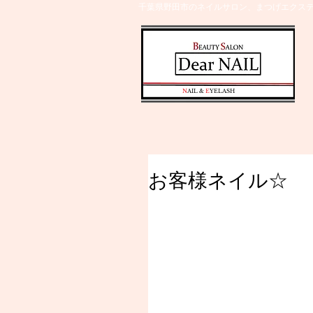
千葉県野田市のネイルサロン、まつげエクステ
​N
AIL &
E
YELASH
お客様ネイル☆