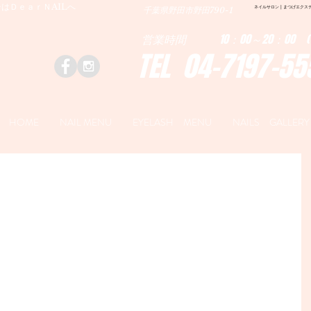
はＤｅａｒＮAILへ
ネイルサロン | まつげエクステ|ネ
千葉県野田市野田790-1
営業時間 10：00～20：00 (
TEL 04-7197-55
HOME
NAIL MENU
EYELASH MENU
NAILS GALLERY