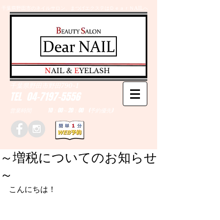
千葉県野田市のネイルサロン、まつげエクステはＤｅａｒＮAILへ
​N
AIL &
E
YELASH
千葉県野田市野田790-1
TEL
04-7197-5556
営業時間 10：00～20：00 (予約優先)
～増税についてのお知らせ
～
こんにちは！