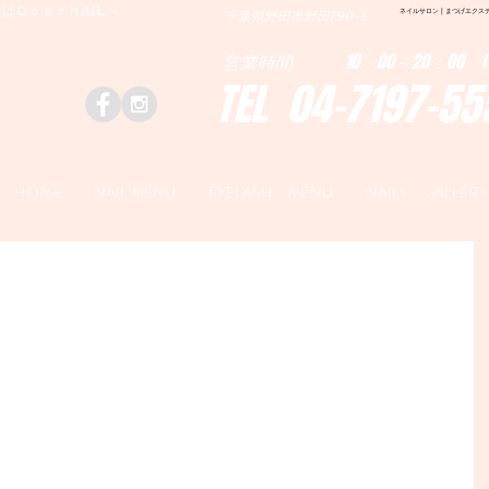
はＤｅａｒＮAILへ
ネイルサロン | まつげエクステ|ネ
千葉県野田市野田790-1
営業時間 10：00～20：00 (
TEL 04-7197-55
HOME
NAIL MENU
EYELASH MENU
NAILS GALLERY