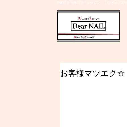
千葉県野田市のネイルサロン、まつげエクステ
​N
AIL &
E
YELASH
お客様マツエク☆