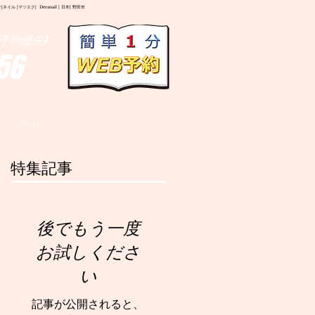
イル |マツエク| Deranail | 日本| 野田市
予約優先)
56
More
特集記事
後でもう一度
お試しくださ
い
記事が公開されると、