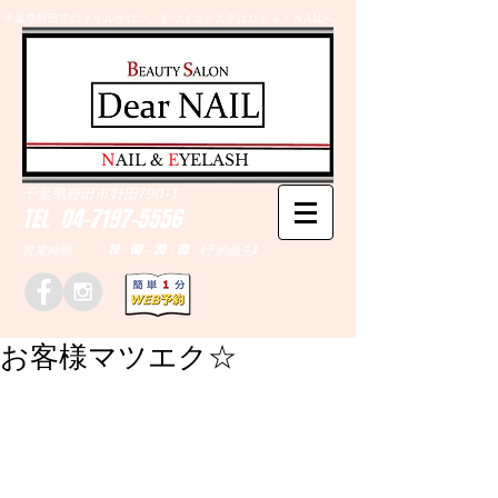
千葉県野田市のネイルサロン、まつげエクステはＤｅａｒＮAILへ
​N
AIL &
E
YELASH
千葉県野田市野田790-1
TEL
04-7197-5556
営業時間 10：00～20：00 (予約優先)
お客様マツエク☆