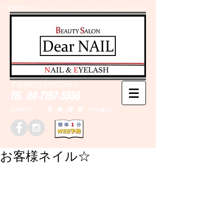
千葉県野田市のネイルサロン、まつげエクステはＤｅａｒＮAILへ
​N
AIL &
E
YELASH
千葉県野田市野田790-1
TEL
04-7197-5556
営業時間 10：00～20：00 (予約優先)
お客様ネイル☆