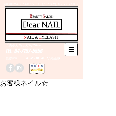
千葉県野田市のネイルサロン、まつげエクステはＤｅａｒＮAILへ
​N
AIL &
E
YELASH
千葉県野田市野田790-1
TEL
04-7197-5556
営業時間 10：00～20：00 (予約優先)
お客様ネイル☆