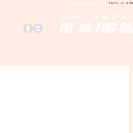
はＤｅａｒＮAILへ
ネイルサロン | まつげエクステ|ネ
千葉県野田市野田790-1
営業時間 10：00～20：00 (
TEL 04-7197-55
HOME
NAIL MENU
EYELASH MENU
NAILS GALLERY