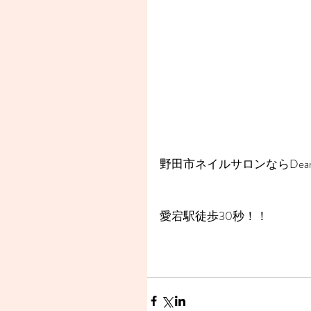
野田市ネイルサロンならDear
愛宕駅徒歩30秒！！