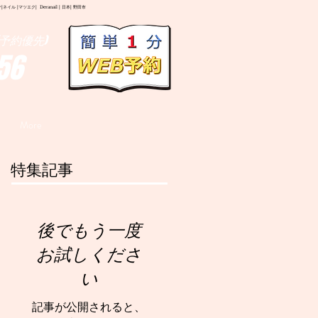
イル |マツエク| Deranail | 日本| 野田市
予約優先)
56
More
特集記事
後でもう一度
お試しくださ
い
記事が公開されると、