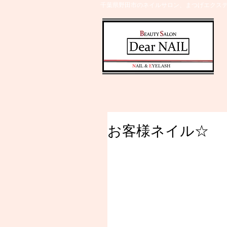
千葉県野田市のネイルサロン、まつげエクステ
​N
AIL &
E
YELASH
お客様ネイル☆