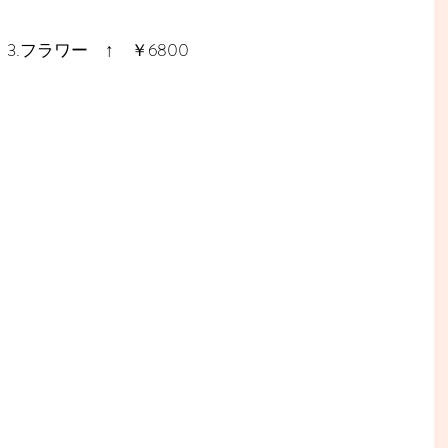
3.フラワー　↑　￥6800