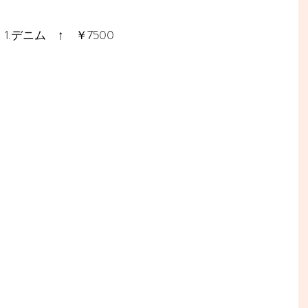
.デニム　↑　￥7500