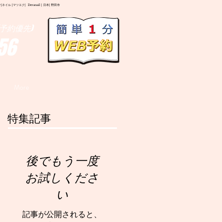
イル |マツエク| Deranail | 日本| 野田市
予約優先)
56
More
特集記事
後でもう一度
お試しくださ
い
記事が公開されると、