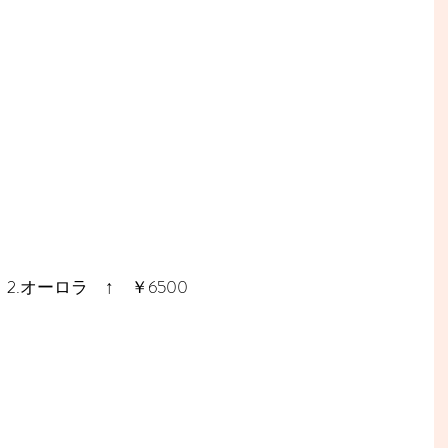
2.オーロラ　↑　￥6500