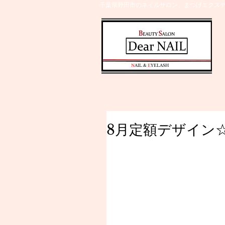
千葉県野田市のネイルサロン、まつげエクステ
​N
AIL &
E
YELASH
8月定額デザイン