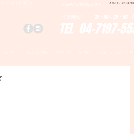
はＤｅａｒＮAILへ
ネイルサロン | まつげエクステ|ネ
千葉県野田市野田790-1
営業時間 10：00～20：00 (
TEL 04-7197-55
HOME
NAIL MENU
EYELASH MENU
NAILS GALLERY
☆