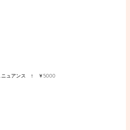
.ニュアンス　↑　￥5000