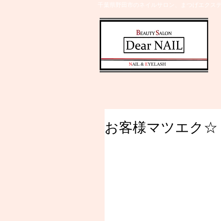
千葉県野田市のネイルサロン、まつげエクステ
​N
AIL &
E
YELASH
お客様マツエク☆