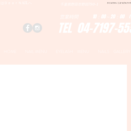
はＤｅａｒＮAILへ
ネイルサロン | まつげエクステ|ネ
千葉県野田市野田790-1
営業時間 10：00～20：00 (
TEL 04-7197-55
HOME
NAIL MENU
EYELASH MENU
NAILS GALLERY