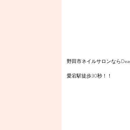
野田市ネイルサロンならDear
愛宕駅徒歩30秒！！