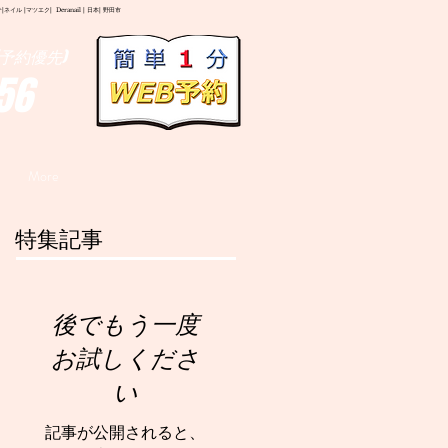
イル |マツエク| Deranail | 日本| 野田市
予約優先)
56
More
特集記事
後でもう一度
お試しくださ
い
記事が公開されると、