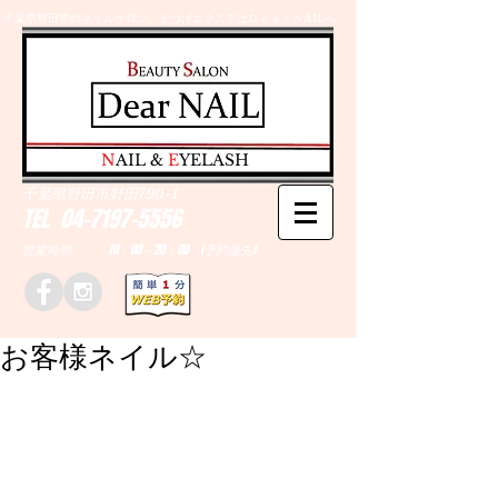
千葉県野田市のネイルサロン、まつげエクステはＤｅａｒＮAILへ
​N
AIL &
E
YELASH
千葉県野田市野田790-1
TEL
04-7197-5556
営業時間 10：00～20：00 (予約優先)
お客様ネイル☆