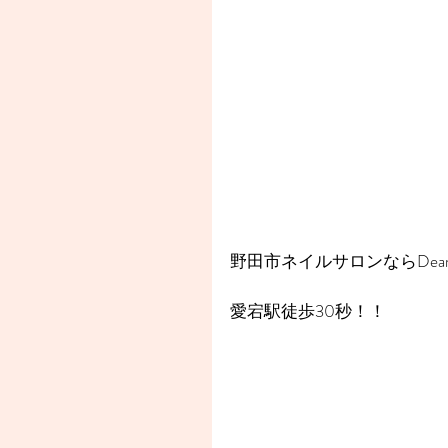
野田市ネイルサロンならDear
愛宕駅徒歩30秒！！