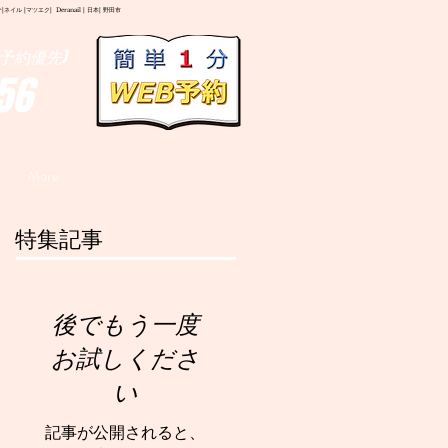
イル |マツエク| Deranail | 日本| 野田市
予約優先)
56
More
特集記事
後でもう一度
お試しくださ
い
記事が公開されると、