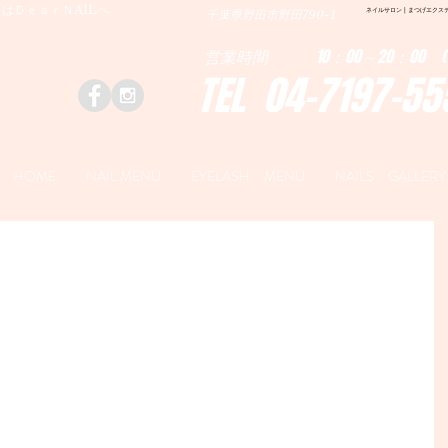
はＤｅａｒＮAILへ
ネイルサロン | まつげエクステ|ネ
千葉県野田市野田790-1
営業時間 10：00～20：00 (
TEL 04-7197-55
HOME
NAIL MENU
EYELASH MENU
NAILS GALLERY