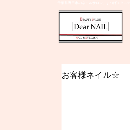
千葉県野田市のネイルサロン、まつげエクステ
​N
AIL &
E
YELASH
お客様ネイル☆