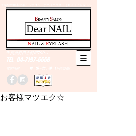
千葉県野田市のネイルサロン、まつげエクステはＤｅａｒＮAILへ
​N
AIL &
E
YELASH
千葉県野田市野田790-1
TEL
04-7197-5556
営業時間 10：00～20：00 (予約優先)
お客様マツエク☆