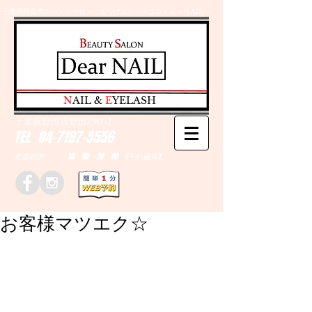
千葉県野田市のネイルサロン、まつげエクステはＤｅａｒＮAILへ
​N
AIL &
E
YELASH
千葉県野田市野田790-1
TEL
04-7197-5556
営業時間 10：00～20：00 (予約優先)
お客様マツエク☆