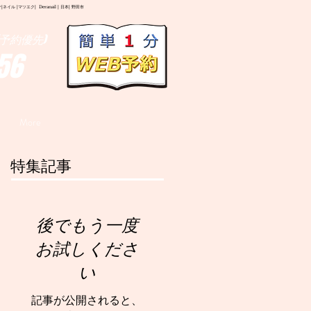
イル |マツエク| Deranail | 日本| 野田市
予約優先)
56
More
特集記事
後でもう一度
お試しくださ
い
記事が公開されると、