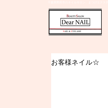
千葉県野田市のネイルサロン、まつげエクステ
​N
AIL &
E
YELASH
お客様ネイル☆