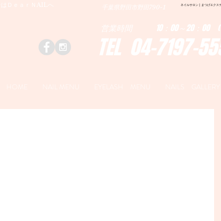
はＤｅａｒＮAILへ
ネイルサロン | まつげエクステ|ネ
千葉県野田市野田790-1
営業時間 10：00～20：00 (
TEL 04-7197-55
HOME
NAIL MENU
EYELASH MENU
NAILS GALLERY