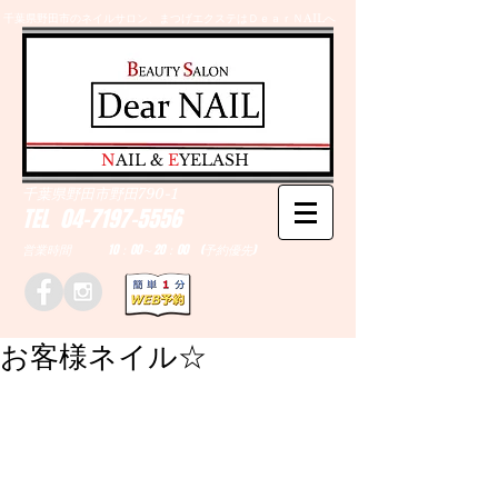
千葉県野田市のネイルサロン、まつげエクステはＤｅａｒＮAILへ
​N
AIL &
E
YELASH
千葉県野田市野田790-1
TEL
04-7197-5556
営業時間 10：00～20：00 (予約優先)
お客様ネイル☆