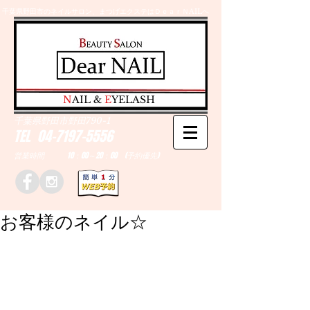
千葉県野田市のネイルサロン、まつげエクステはＤｅａｒＮAILへ
​N
AIL &
E
YELASH
千葉県野田市野田790-1
TEL
04-7197-5556
営業時間 10：00～20：00 (予約優先)
お客様のネイル☆