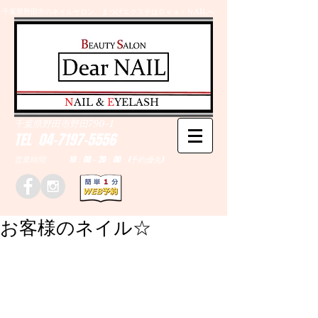
千葉県野田市のネイルサロン、まつげエクステはＤｅａｒＮAILへ
​N
AIL &
E
YELASH
千葉県野田市野田790-1
TEL
04-7197-5556
営業時間 10：00～20：00 (予約優先)
お客様のネイル☆