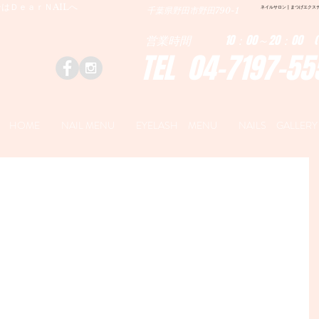
はＤｅａｒＮAILへ
ネイルサロン | まつげエクステ|ネ
千葉県野田市野田790-1
営業時間 10：00～20：00 (
TEL 04-7197-55
HOME
NAIL MENU
EYELASH MENU
NAILS GALLERY