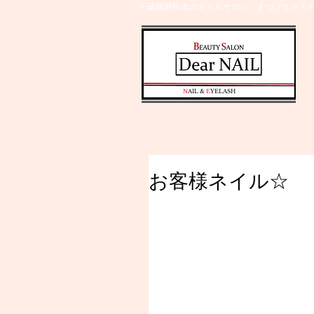
千葉県野田市のネイルサロン、まつげエクステ
​N
AIL &
E
YELASH
お客様ネイル☆