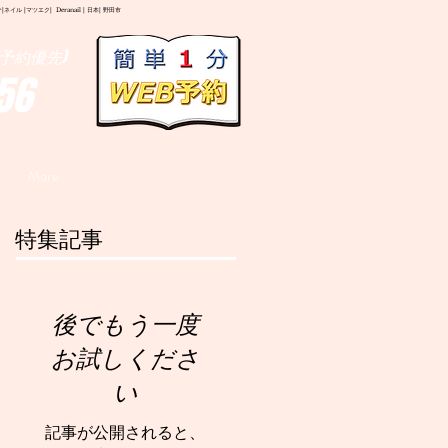
イル |マツエク| Deranail | 日本| 野田市
予約優先)
56
More
特集記事
後でもう一度
お試しくださ
い
記事が公開されると、