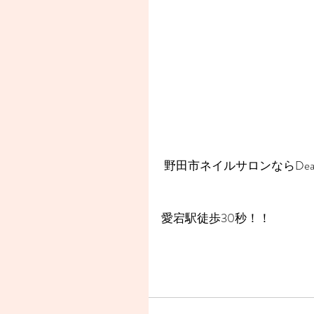
 野田市ネイルサロンならDear
愛宕駅徒歩30秒！！