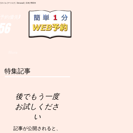
イル |マツエク| Deranail | 日本| 野田市
予約優先)
56
More
特集記事
後でもう一度
お試しくださ
い
記事が公開されると、