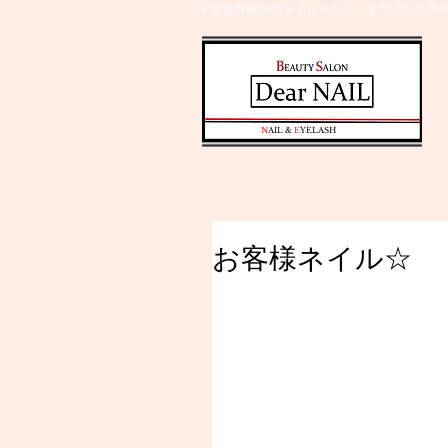
千葉県野田市のネイルサロン、まつげエクステ
​N
AIL &
E
YELASH
お客様ネイル☆