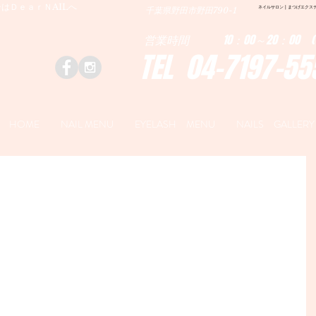
はＤｅａｒＮAILへ
ネイルサロン | まつげエクステ|ネ
千葉県野田市野田790-1
営業時間 10：00～20：00 (
TEL 04-7197-55
HOME
NAIL MENU
EYELASH MENU
NAILS GALLERY