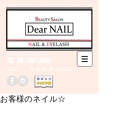
千葉県野田市のネイルサロン、まつげエクステはＤｅａｒＮAILへ
​N
AIL &
E
YELASH
千葉県野田市野田790-1
TEL
04-7197-5556
営業時間 10：00～20：00 (予約優先)
お客様のネイル☆