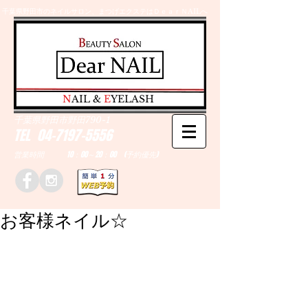
千葉県野田市のネイルサロン、まつげエクステはＤｅａｒＮAILへ
​N
AIL &
E
YELASH
千葉県野田市野田790-1
TEL
04-7197-5556
営業時間 10：00～20：00 (予約優先)
お客様ネイル☆