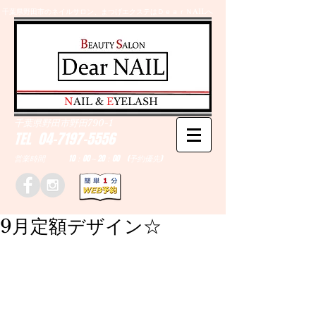
千葉県野田市のネイルサロン、まつげエクステはＤｅａｒＮAILへ
​N
AIL &
E
YELASH
千葉県野田市野田790-1
TEL
04-7197-5556
営業時間 10：00～20：00 (予約優先)
9月定額デザイン☆