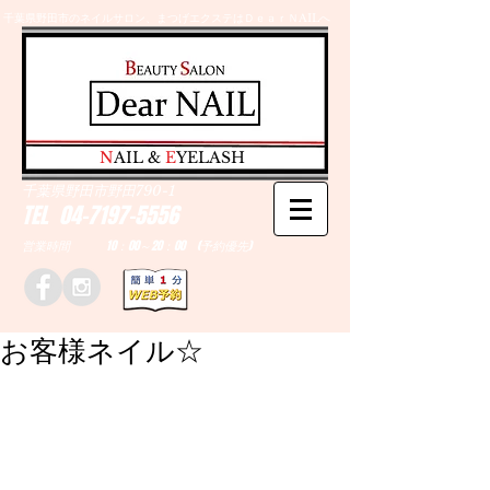
千葉県野田市のネイルサロン、まつげエクステはＤｅａｒＮAILへ
​N
AIL &
E
YELASH
千葉県野田市野田790-1
TEL
04-7197-5556
営業時間 10：00～20：00 (予約優先)
お客様ネイル☆