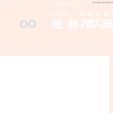
はＤｅａｒＮAILへ
ネイルサロン | まつげエクステ|ネ
千葉県野田市野田790-1
営業時間 10：00～20：00 (
TEL 04-7197-55
HOME
NAIL MENU
EYELASH MENU
NAILS GALLERY