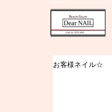
千葉県野田市のネイルサロン、まつげエクステ
​N
AIL &
E
YELASH
お客様ネイル☆