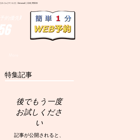
イル |マツエク| Deranail | 日本| 野田市
予約優先)
56
More
特集記事
後でもう一度
お試しくださ
い
記事が公開されると、